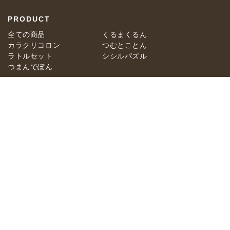
PRODUCT
全ての商品
くるまくるん
カラクリコロン
つむとことん
ラトルセット
シシルパズル
つまんでぽん
GUIDE
運営会社
特定商取引法に基づく規約
送料・返品について
プライバシーポリシー
© ETETOYS.
Ｒ２ 事業再構築 機−２ ※事業再構築補助金事業以外に使用禁止