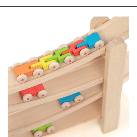
を
を
減
増
ら
や
す
す