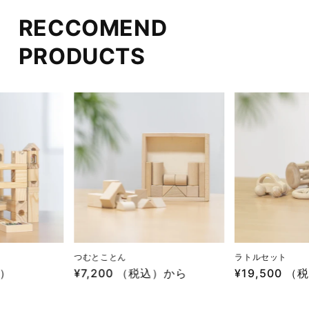
RECCOMEND
PRODUCTS
つむとことん
ラトルセット
込）
通
¥7,200 （税込）から
通
¥19,500 （
常
常
価
価