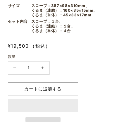
サイズ
スロープ：387×98×310mm、
くるま（連結）：160×35×15mm、
くるま（単体）：45×33×17mm
セット内容
スロープ：１台、
くるま（連結）：１台、
くるま（単体）：４台
通
¥19,500 （税込）
常
数量
価
格
く
く
る
る
ま
ま
カートに追加する
く
く
る
る
ん
ん
の
の
数
数
量
量