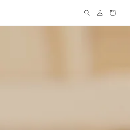
ロ
カ
グ
ー
イ
ト
ン