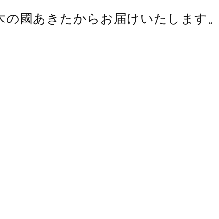
木の國あきたから
お届けいたします
わたしたちの想いは、小さな頃から木のぬくもりを感じて欲
もっと気軽に木のおもちゃと触れ合って頂けるように、安心
国内検品と仕上げを行い、日々創意工夫を続けております。
ご出産のお祝いやお孫さんへの贈り物に、木の知育おもちゃ